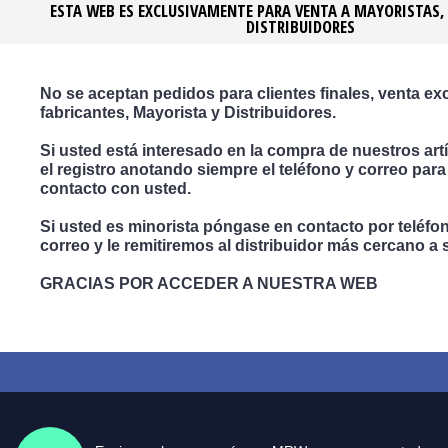
ESTA WEB ES EXCLUSIVAMENTE PARA VENTA A MAYORISTAS,
Medidas en mm Largo x Ancho x Alto
DISTRIBUIDORES
Colores
Transparente TRA ...
Hielo HIL ...
Blanco Brillo BLB ...
No se aceptan pedidos para clientes finales, venta ex
Negro Brillo NEB ...
Blanco Mate BLM ...
fabricantes, Mayorista y Distribuidores.
Negro Mate NEM ...
Si usted está interesado en la compra de nuestros artí
el registro anotando siempre el teléfono y correo par
contacto con usted.
Opiniones (0)
Si usted es minorista póngase en contacto por teléfo
Video
correo y le remitiremos al distribuidor más cercano a 
No hay opiniones para este producto.
GRACIAS POR ACCEDER A NUESTRA WEB
Escribe opinión
Inicia Sesión
registrate
Por favor
o
para opinar