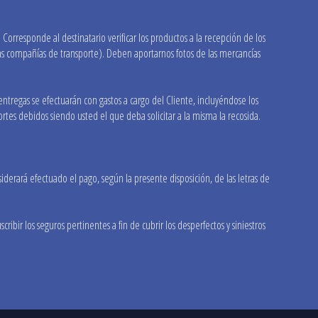
 Corresponde al destinatario verificar los productos a la recepción de los
las compañías de transporte). Deben aportarnos fotos de las mercancías
tregas se efectuarán con gastos a cargo del Cliente, incluyéndose los
rtes debidos siendo usted el que deba solicitar a la misma la recosida.
derará efectuado el pago, según la presente disposición, de las letras de
ribir los seguros pertinentes a fin de cubrir los desperfectos y siniestros