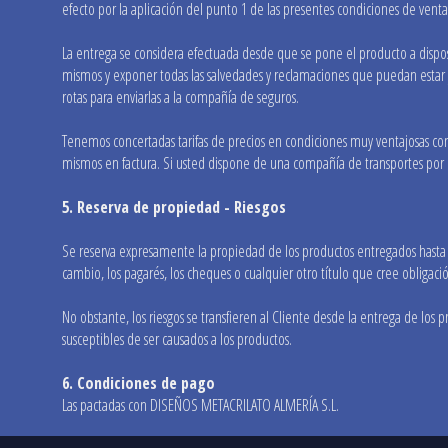
efecto por la aplicación del punto 1 de las presentes condiciones de venta
La entrega se considera efectuada desde que se pone el producto a disposici
mismos y exponer todas las salvedades y reclamaciones que puedan estar j
rotas para enviarlas a la compañía de seguros.
Tenemos concertadas tarifas de precios en condiciones muy ventajosas con
mismos en factura. Si usted dispone de una compañía de transportes por la
5. Reserva de propiedad - Riesgos
Se reserva expresamente la propiedad de los productos entregados hasta el 
cambio, los pagarés, los cheques o cualquier otro título que cree obligac
No obstante, los riesgos se transfieren al Cliente desde la entrega de los p
susceptibles de ser causados a los productos.
6. Condiciones de pago
Las pactadas con DISEÑOS METACRILATO ALMERÍA S.L.