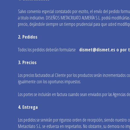
Salvo convenio especial constatado por escrito, el envío del pedido formul
a titulo indicativo. DISEÑOS METACRILATO ALMERÍA S.L. podrá modificárlas 
precio, dejándole siempre un tiempo prudencial para que usted modifiqu
2. Pedidos
Todos los pedidos deberán formularse
dismet@dismet.es o por te
3. Precios
Los precios facturados al Cliente por los productos serán incrementados c
igualmente con los oportunos impuestos.
Los portes se incluirán en factura cuando sean enviados por las Agencias
4. Entrega
Los pedidos se servirán por riguroso orden de recepción, siendo nuestro co
Metacrilato S.L. se esfuerza en respetarlos. No obstante, su demora no im