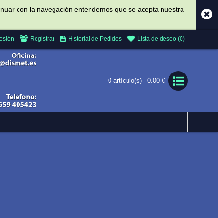
ontinuar con la navegación entendemos que se acepta nuestra
Sesión
Registrar
Historial de Pedidos
Lista de deseo (
0
)
0 artículo(s) - 0.00 €