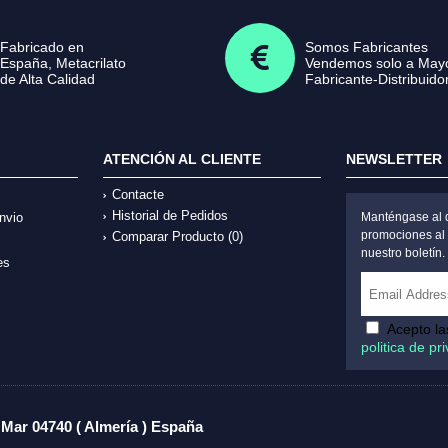
Fabricado en
Somos Fabricantes
España, Metacrilato
Vendemos solo a Mayo
de Alta Calidad
Fabricante-Distribuido
ATENCIÓN AL CLIENTE
NEWSLETTER
Contacte
Historial de Pedidos
nvio
Manténgase al d
promociones al 
Comparar Producto (
0
)
nuestro boletín.
es
Acepto l
politica de pr
 Mar 04740 ( Almería ) España