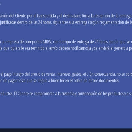
.
ón del Cliente por el transportista y el destinatario firma la recepción de la entrega.
ustificadas dentro de las 24 horas. siguientes a la entrega (según reglamentación de 
 la empresa de transportes MRW, con tiempo de entrega de 24 horas, por lo que las en
 que quiera le sea remitido el envío deberá notificárnosla y se enviará el genero a po
pago integro del precio de venta, intereses, gastos, etc. En consecuencia, no se consi
ión de pagar hasta que se llegue a buen fin en el cobro de dichos documentos.
roductos. El Cliente se compromete a la custodia y conservación de los productos y a susc