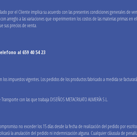
ado por el Cliente implica su acuerdo con las presentes condiciones generales de venta.
con arreglo a las variaciones que experimenten los costos de las materias primas en e
e sus precios de venta.
lefono al 659 40 54 23
on los impuestos vigentes. Los pedidos de los productos fabricado a medida se factur
 de Transporte con las que trabaja DISEÑOS METACRILATO ALMERÍA S.L.
mpromiso no exceder los 15 días desde la fecha de realización del pedido por escrito. 
plicará la anulación del pedido ni indemnización alguna. Cualquier cláusula de penali