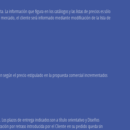
 La información que figura en los catálogos y las listas de precios es sólo
l mercado, el cliente será informado mediante modificación de la lista de
arán según el precio estipulado en la propuesta comercial incrementados
Los plazos de entrega indicados son a título orientativo y Diseños
zación por retraso introducida por el Cliente en su pedido queda sin