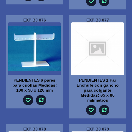
EXP BJ 076
EXP BJ 077
PENDIENTES 6 pares
PENDIENTES 1 Par
para criollas Medidas:
Enchufe con gancho
100 x 50 x 120 mm
para colgante
Medidas: 65 x 80
milímetros
EXP BJ 078
EXP BJ 079