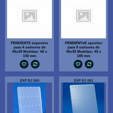
PENDIENTE expositor
PENDIENTeE xpositor
para 4 cartones de
para 5 cartones de
40x30 Medidas: 40 x
40x30 Medidas: 40 x
150 mm
185 mm
EXP BJ 060
EXP BJ 061