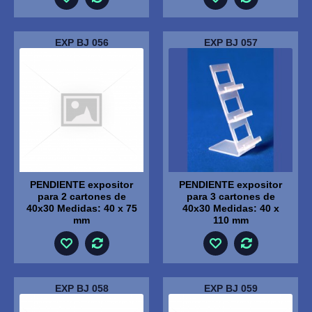
EXP BJ 056
EXP BJ 057
PENDIENTE expositor
PENDIENTE expositor
para 2 cartones de
para 3 cartones de
40x30 Medidas: 40 x 75
40x30 Medidas: 40 x
mm
110 mm
EXP BJ 058
EXP BJ 059