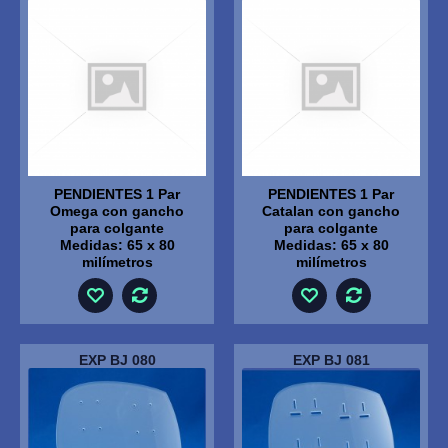
PENDIENTES 1 Par
PENDIENTES 1 Par
Omega con gancho
Catalan con gancho
para colgante
para colgante
Medidas: 65 x 80
Medidas: 65 x 80
milímetros
milímetros
EXP BJ 080
EXP BJ 081