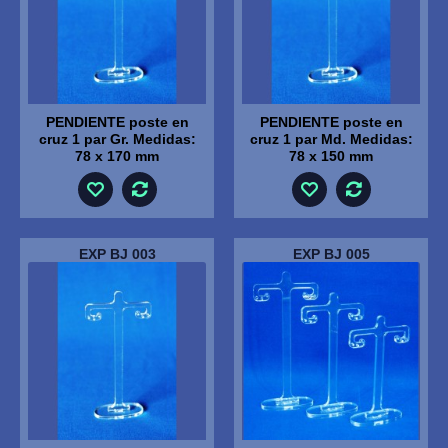
PENDIENTE poste en
PENDIENTE poste en
cruz 1 par Gr. Medidas:
cruz 1 par Md. Medidas:
78 x 170 mm
78 x 150 mm
EXP BJ 003
EXP BJ 005