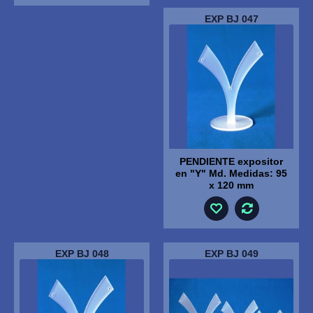
EXP BJ 047
PENDIENTE expositor
en "Y" Md. Medidas: 95
x 120 mm
EXP BJ 048
EXP BJ 049