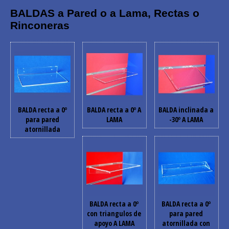
BALDAS a Pared o a Lama,
Rectas o
Rinconeras
BALDA recta a 0º
BALDA recta a 0º A
BALDA inclinada a
para pared
LAMA
-30º A LAMA
atornillada
BALDA recta a 0º
BALDA recta a 0º
con triangulos de
para pared
apoyo A LAMA
atornillada con