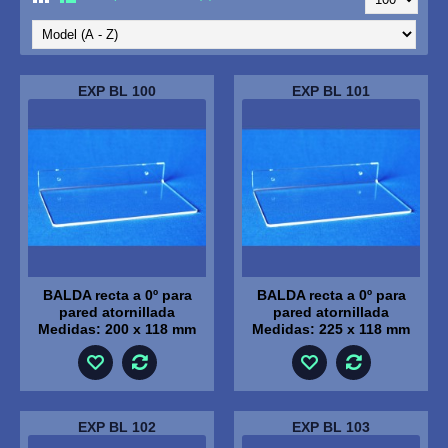
EXP BL 100
EXP BL 101
BALDA recta a 0º para
BALDA recta a 0º para
pared atornillada
pared atornillada
Medidas: 200 x 118 mm
Medidas: 225 x 118 mm
EXP BL 102
EXP BL 103