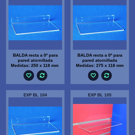
BALDA recta a 0º para
BALDA recta a 0º para
pared atornillada
pared atornillada
Medidas: 250 x 118 mm
Medidas: 275 x 118 mm
EXP BL 104
EXP BL 105