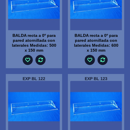
BALDA recta a 0º para
BALDA recta a 0º para
pared atornillada con
pared atornillada con
laterales Medidas: 500
laterales Medidas: 600
x 150 mm
x 150 mm
EXP BL 122
EXP BL 123