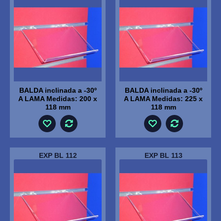
BALDA inclinada a -30º
BALDA inclinada a -30º
A LAMA Medidas: 200 x
A LAMA Medidas: 225 x
118 mm
118 mm
EXP BL 112
EXP BL 113