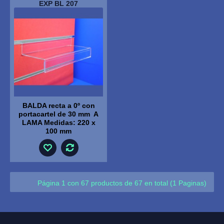
EXP BL 207
BALDA recta a 0º con
portacartel de 30 mm A
LAMA Medidas: 220 x
100 mm
Página 1 con 67 productos de 67 en total (1 Paginas)