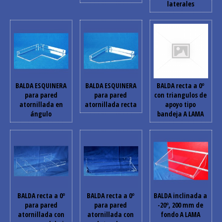
laterales
BALDA ESQUINERA
BALDA ESQUINERA
BALDA recta a 0º
para pared
para pared
con triangulos de
atornillada en
atornillada recta
apoyo tipo
ángulo
bandeja A LAMA
BALDA recta a 0º
BALDA recta a 0º
BALDA inclinada a
para pared
para pared
-20º, 200 mm de
atornillada con
atornillada con
fondo A LAMA